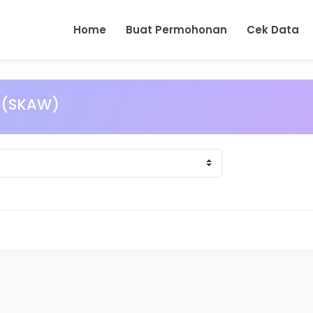
Home
Buat Permohonan
Cek Data
s (SKAW)